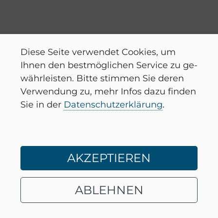
Diese Seite ver­wen­det Coo­kies, um
Ihnen den best­mög­li­chen Ser­vice zu ge­
währ­leis­ten. Bitte stim­men Sie deren
Ver­wen­dung zu, mehr Infos dazu fin­den
Sie in der
Da­ten­schutz­er­klä­rung
.
AKZEPTIEREN
ABLEHNEN