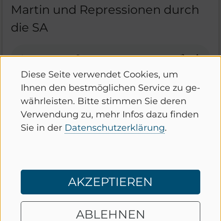
Martin und Repressionen durch
die SA
Diese Seite ver­wen­det Coo­kies, um
Ihnen den best­mög­li­chen Ser­vice zu ge­
Tags:
Kirche und Religiosität
währ­leis­ten. Bitte stim­men Sie deren
Konzentrationslager
Ver­wen­dung zu, mehr Infos dazu fin­den
Sie in der
Da­ten­schutz­er­klä­rung
.
AKZEPTIEREN
chevron_left
chevron_right
ABLEHNEN