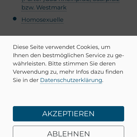
bzw. West­mark
Ho­mo­se­xu­el­le
Diese Seite ver­wen­det Coo­kies, um
Ihnen den best­mög­li­chen Ser­vice zu ge­
währ­leis­ten. Bitte stim­men Sie deren
Ver­wen­dung zu, mehr Infos dazu fin­den
Sie in der
Da­ten­schutz­er­klä­rung
.
AKZEPTIEREN
chevron_left
chevron_right
ABLEHNEN