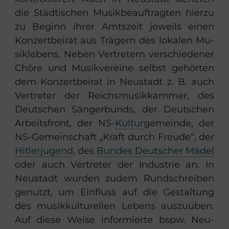
die Städ­ti­schen Mu­sik­be­auf­trag­ten hier­zu
zu Be­ginn ihrer Amts­zeit je­weils einen
Kon­zert­bei­rat aus Trä­gern des lo­ka­len Mu­
sik­le­bens. Neben Ver­tre­tern ver­schie­de­ner
Chöre und Mu­sik­ver­ei­ne selbst ge­hör­ten
dem Kon­zert­bei­rat in Neu­stadt z. B. auch
Ver­tre­ter der Reichs­mu­sik­kam­mer, des
Deut­schen Sän­ger­bunds, der Deut­schen
Ar­beits­front, der NS-
Kul­tur
ge­mein­de, der
NS-​Gemeinschaft „Kraft durch Freu­de“, der
Hit­ler­ju­gend
, des
Bun­des Deut­scher Mädel
oder auch Ver­tre­ter der In­dus­trie an. In
Neu­stadt wur­den zudem Rund­schrei­ben
ge­nutzt, um Ein­fluss auf die Ge­stal­tung
des mu­sik­kul­tu­rel­len Le­bens aus­zu­üben.
Auf diese Weise in­for­mier­te bspw. Neu­