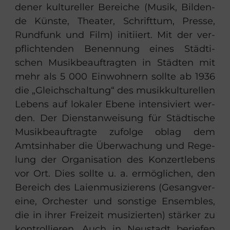
de­ner kul­tu­rel­ler Be­rei­che (Musik, Bil­den­
de Küns­te, Thea­ter, Schrift­tum, Pres­se,
Rund­funk und Film) in­iti­iert. Mit der ver­
pflich­ten­den Be­nen­nung eines Städ­ti­
schen Mu­sik­be­auf­trag­ten in Städ­ten mit
mehr als 5 000 Ein­woh­nern soll­te ab 1936
die „Gleich­schal­tung“ des mu­sik­kul­tu­rel­len
Le­bens auf lo­ka­ler Ebene in­ten­si­viert wer­
den. Der Dienst­an­wei­sung für Städ­ti­sche
Mu­sik­be­auf­trag­te zu­fol­ge oblag dem
Amts­in­ha­ber die Über­wa­chung und Re­ge­
lung der Or­ga­ni­sa­ti­on des Kon­zert­le­bens
vor Ort. Dies soll­te u. a. er­mög­li­chen, den
Be­reich des Lai­en­mu­si­zie­rens (Ge­sang­ver­
ei­ne, Or­ches­ter und sons­ti­ge En­sem­bles,
die in ihrer Frei­zeit mu­si­zier­ten) stär­ker zu
kon­trol­lie­ren. Auch in Neu­stadt be­rie­fen