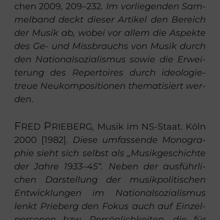
chen 2009, 209–232
. Im vor­lie­gen­den Sam­
mel­band deckt die­ser Ar­ti­kel den Be­reich
der Musik ab, wobei vor allem die Aspek­te
des Ge- und Miss­brauchs von Musik durch
den Na­tio­nal­so­zia­lis­mus sowie die Er­wei­
te­rung des Re­per­toires durch ideo­lo­gie­
treue Neu­kom­po­si­tio­nen the­ma­ti­siert wer­
den
.
F
P
RED
RIE­BERG
,
Musik im NS-​Staat. Köln
2000 [1982].
Diese um­fas­sen­de Mo­no­gra­
phie sieht sich selbst als „Mu­sik­ge­schich­te
der Jahre 1933–45“. Neben der aus­führ­li­
chen Dar­stel­lung der mu­sik­po­li­ti­schen
Ent­wick­lun­gen im Na­tio­nal­so­zia­lis­mus
lenkt Prie­berg den Fokus auch auf Ein­zel­
per­so­nen bzw. Per­sön­lich­kei­ten, die für