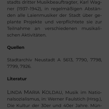
stadts drit­ter Mu­sik­be­auf­trag­ter, Karl Wag­
ner (1937–1942), in re­gel­mä­ßi­gen Ab­stän­
den alle Lai­en­mu­si­ker der Stadt über ge­
plan­te Pro­jek­te und ver­pflich­te­te sie zur
Teil­nah­me an ver­schie­de­nen mu­si­ka­li­
schen Ak­ti­vi­tä­ten.
Quel­len
Stadt­ar­chiv Neu­stadt A 5613, 7790, 7798,
7799, 7926.
Li­te­ra­tur
L
M
K
INDA
ARIA
OL­DAU
, Musik im Na­tio­
nal­so­zia­lis­mus, in: Wer­ner Faul­stich (Hrsg.),
Die Kul­tur der 30er und 40er Jahre. Mün­