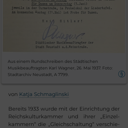
Aus einem Rundschreiben des Städtischen
Musikbeauftragten Karl Wagner, 26. Mai 1937. Foto:
Stadtarchiv Neustadt, A 7799.
von
Katja Schmag­lin­ski
Be­reits 1933 wurde mit der Ein­rich­tung der
Reichs­kul­tur­kam­mer und ihrer „Ein­zel­
kam­mern“ die „Gleich­schal­tung“ ver­schie­