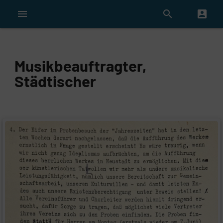
menu
search
account_box
Musikbeauftragter,
Städtischer