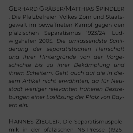
G
G
M
S
ER­HARD
RÄ­BER
/
AT­THI­AS
PIND­LER
, Die Pfalz­be­frei­er. Vol­kes Zorn und Staats­
ge­walt im be­waff­ne­ten Kampf gegen den
pfäl­zi­schen Se­pa­ra­tis­mus 1923/24. Lud­
wigs­ha­fen 2005.
Die um­fas­sends­te Schil­
de­rung der se­pa­ra­tis­ti­schen Herr­schaft
und ihrer Hin­ter­grün­de von der Vor­ge­
schich­te bis zu ihrer Be­kämp­fung und
ihrem Schei­tern. Geht auch auf die in die­
sem Ar­ti­kel nicht er­wähn­ten, da für Neu­
stadt we­ni­ger re­le­van­ten frü­he­ren Be­stre­
bun­gen einer Los­lö­sung der Pfalz von Bay­
ern ein.
H
Z
AN­NES
IEG­LER
, Die Se­pa­ra­tis­mus­po­le­
mik in der pfäl­zi­schen NS-​Presse (1926–