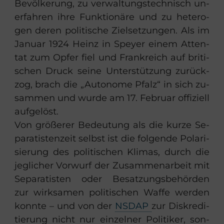
Be­völ­ke­rung, zu ver­wal­tungs­tech­nisch un­
er­fah­ren ihre Funk­tio­nä­re und zu he­te­ro­
gen deren po­li­ti­sche Ziel­set­zun­gen. Als im
Ja­nu­ar 1924 Heinz in Spey­er einem At­ten­
tat zum Opfer fiel und Frank­reich auf bri­ti­
schen Druck seine Un­ter­stüt­zung zu­rück­
zog, brach die „Au­to­no­me Pfalz“ in sich zu­
sam­men und wurde am 17. Fe­bru­ar of­fi­zi­ell
auf­ge­löst.
Von grö­ße­rer Be­deu­tung als die kurze Se­
pa­ra­tis­ten­zeit selbst ist die fol­gen­de Po­la­ri­
sie­rung des po­li­ti­schen Kli­mas, durch die
jeg­li­cher Vor­wurf der Zu­sam­men­ar­beit mit
Se­pa­ra­tis­ten oder Be­sat­zungs­be­hör­den
zur wirk­sa­men po­li­ti­schen Waffe wer­den
konn­te – und von der
NSDAP
zur Dis­kre­di­
tie­rung nicht nur ein­zel­ner Po­li­ti­ker, son­