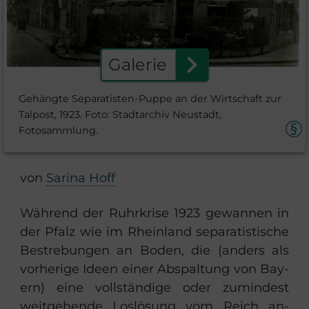
chevron_right
Galerie
Gehängte Separatisten-Puppe an der Wirtschaft zur
Talpost, 1923. Foto: Stadtarchiv Neustadt,
Fotosammlung.
von
Sa­ri­na Hoff
Wäh­rend der Ruhr­kri­se 1923 ge­wan­nen in
der Pfalz wie im Rhein­land se­pa­ra­tis­ti­sche
Be­stre­bun­gen an Boden, die (an­ders als
vor­he­ri­ge Ideen einer Ab­spal­tung von Bay­
ern) eine voll­stän­di­ge oder zu­min­dest
weit­ge­hen­de Los­lö­sung vom Reich an­