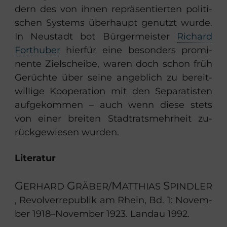
dern des von ihnen re­prä­sen­tier­ten po­li­ti­
schen Sys­tems über­haupt ge­nutzt wurde.
In Neu­stadt bot Bür­ger­meis­ter
Ri­chard
Fort­hu­ber
hier­für eine be­son­ders pro­mi­
nen­te Ziel­schei­be, waren doch schon früh
Ge­rüch­te über seine an­geb­lich zu be­reit­
wil­li­ge Ko­ope­ra­ti­on mit den Se­pa­ra­tis­ten
auf­ge­kom­men – auch wenn diese stets
von einer brei­ten Stadt­rats­mehr­heit zu­
rück­ge­wie­sen wur­den.
Li­te­ra­tur
G
G
M
S
ER­HARD
RÄ­BER
/
AT­THI­AS
PIND­LER
, Re­vol­ver­re­pu­blik am Rhein, Bd. 1: No­vem­
ber 1918–No­vem­ber 1923. Land­au 1992.