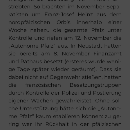
streb­ten. So brach­ten im No­vem­ber Se­pa­
ra­tis­ten um Franz-​Josef Heinz aus dem
nord­pfäl­zi­schen Orbis in­ner­halb einer
Woche na­he­zu die ge­sam­te Pfalz unter
Kon­trol­le und rie­fen am 12. No­vem­ber die
„Au­to­no­me Pfalz“ aus. In Neu­stadt hat­ten
sie be­reits am 8. No­vem­ber Fi­nanz­amt
und Rat­haus be­setzt (ers­te­res wurde we­ni­
ge Tage spä­ter wie­der ge­räumt). Dass sie
dabei nicht auf Ge­gen­wehr stie­ßen, hat­ten
die fran­zö­si­schen Be­sat­zungs­trup­pen
durch Kon­trol­le der Po­li­zei und Pos­tie­rung
ei­ge­ner Wa­chen ge­währ­leis­tet. Ohne sol­
che Un­ter­stüt­zung hätte sich die „Au­to­no­
me Pfalz“ kaum eta­blie­ren kön­nen: zu ge­
ring war ihr Rück­halt in der pfäl­zi­schen