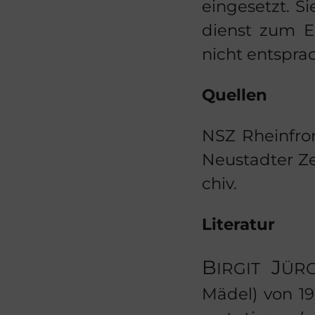
ein­ge­setzt. 
dienst zum Ei
nicht ent­spra­
Quel­len
NSZ Rhein­fron
Neu­stad­ter Z
chiv.
Li­te­ra­tur
B
J
IR­GIT
ÜR­
Mädel) von 192