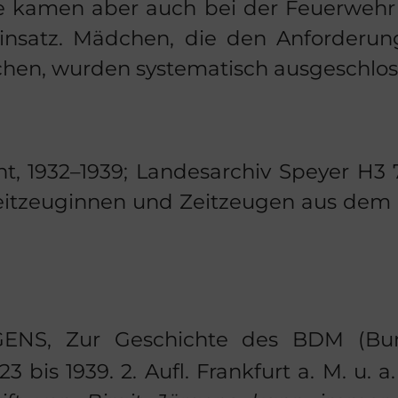
Sie kamen aber auch bei der Feu­er­weh
n­satz. Mäd­chen, die den An­for­de­r
chen, wur­den sys­te­ma­tisch aus­ge­schlos
t, 1932–1939; Lan­des­ar­chiv Spey­er H3 7
eit­zeu­gin­nen und Zeit­zeu­gen aus dem Z
GENS
, Zur Ge­schich­te des BDM (Bu
3 bis 1939. 2. Aufl. Frank­furt a. M. u. a