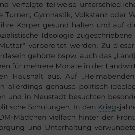
d ver­folg­te teil­wei­se un­ter­schied­li­
e Tur­nen, Gym­nas­tik, Volks­tanz oder We
ihre Kör­per ge­sund hal­ten und auf d
o­zia­lis­ti­sche Ideo­lo­gie zu­ge­schrie­be­ne
„Mut­ter“ vor­be­rei­tet wer­den. Zu die­ser
r­da­sein ge­hör­te bspw. auch das „Land­j
en für meh­re­re Mo­na­te in der Land­wirt
en Haus­halt aus. Auf „Heim­aben­den
l­ler­dings ge­nau­so politisch-​ideolo
n und in Neu­stadt be­such­ten be­son­
­li­ti­sche Schu­lun­gen. In den
Krieg
sjah­
DM-​Mädchen viel­fach hin­ter der Front i
or­gung und Un­ter­hal­tung ver­wun­de­t