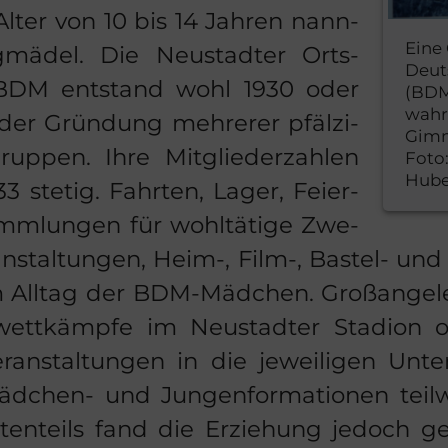
lter von 10 bis 14 Jah­ren nann­
Eine
ä­del. Die Neu­stad­ter Orts­
Deut
BDM ent­stand wohl 1930 oder
(BDM
wahr
er Grün­dung meh­re­rer pfäl­zi­
Gimm
uppen. Ihre Mit­glie­der­zah­len
Foto
Hube
3 ste­tig. Fahr­ten, Lager, Fei­er­
amm­lun­gen für wohl­tä­ti­ge Zwe­
an­stal­tun­gen, Heim-, Film-, Bastel-​ und
 All­tag der BDM-​Mädchen. Groß­an­ge­leg­
­wett­kämp­fe im Neu­stad­ter Sta­di­o
­an­stal­tun­gen in die je­wei­li­gen Un­ter
ädchen-​ und Jun­gen­for­ma­tio­nen teil­
en­teils fand die Er­zie­hung je­doch ge­