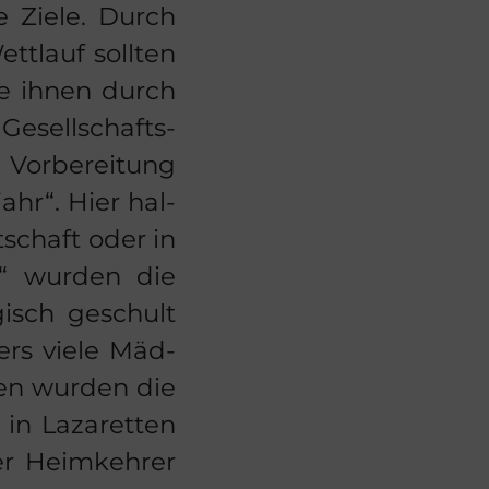
che Ziele. Durch
tt­lauf soll­ten
ie ihnen durch
 Ge­sell­schafts­
 Vor­be­rei­tung
ahr“. Hier hal­
­schaft oder in
“ wur­den die
gisch ge­schult
ders viele Mäd­
ren wur­den die
n La­za­ret­ten
er Heim­keh­rer