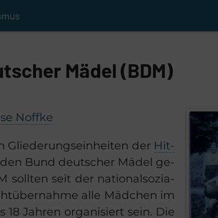
ismus
tscher Mädel (BDM)
ise Noff­ke
n Glie­de­rungs­ein­hei­ten der
Hit­
den Bund deut­scher Mädel ge­
oll­ten seit der na­tio­nal­so­zia­
acht­über­nah­me alle Mäd­chen im
 18 Jah­ren or­ga­ni­siert sein. Die