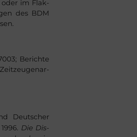
r oder im Flak­
un­gen des BDM
­sen.
003; Be­rich­te
eit­zeu­gen­ar­
nd Deut­scher
. 1996.
Die Dis­