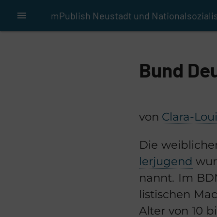
menu
mPublish Neustadt und Nationalsozial
Bund Deu
von
Clara-​Lou
Die weib­li­che
ler­ju­gend
wur­
nannt. Im BDM s
lis­ti­schen M
Alter von 10 bis