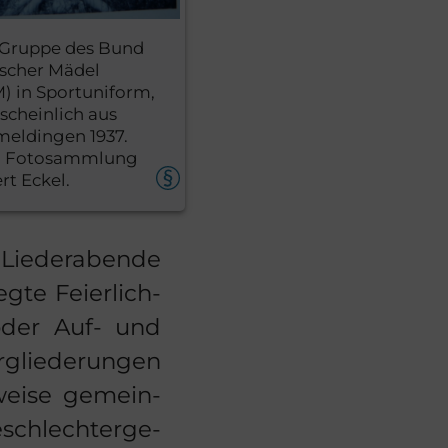
 Gruppe des Bund
scher Mädel
) in Sportuniform,
scheinlich aus
eldingen 1937.
: Fotosammlung
rt Eckel.
 Lie­der­aben­de
te Fei­er­lich­
n oder Auf- und
­glie­de­run­gen
wei­se ge­mein­
schlech­ter­ge­