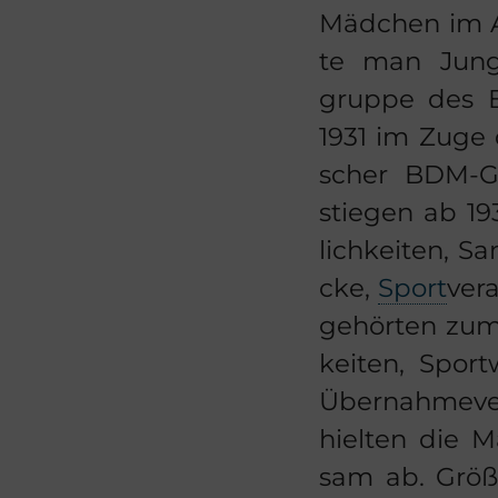
Mäd­chen im A
te man Jung­m
grup­pe des 
1931 im Zuge d
scher BDM-​Gr
stie­gen ab 193
lich­kei­ten, S
cke,
Sport
ver­
ge­hör­ten zum
kei­ten, Sport
Über­nah­me­ver
hiel­ten die M
sam ab. Größ­t