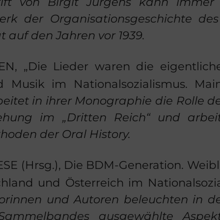
­schrift von Bir­git Jür­gens kann imme
erk der Or­ga­ni­sa­ti­ons­ge­schich­te d
t auf den Jah­ren vor 1939.
SEN
, „Die Lie­der waren die ei­gent­li­che
Musik im Na­tio­nal­so­zia­lis­mus. Ma
bei­tet in ihrer Mo­no­gra­phie die Rolle 
ie­hung im „Drit­ten Reich“ und ar­bei
o­den der Oral His­to­ry.
ESE
(Hrsg.), Die BDM-​Generation. Weib­li­
land und Ös­ter­reich im Na­tio­nal­so­zia­
orin­nen und Au­toren be­leuch­ten in d
Sam­mel­ban­des aus­ge­wähl­te Aspek