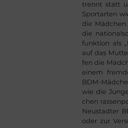
trennt statt un
Sport­ar­ten wi
die Mäd­chen 
die na­tio­nal­s
funk­ti­on als 
auf das Mut­te
fen die Mäd­ch
einem frem­d
BDM-​Mädchen a
wie die Jun­ge
chen ras­sen­po
Neu­stad­ter B
oder zur Ver­s