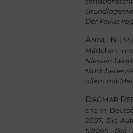
ser­ta­ti­ons
Grund­la­gen­w
Der Fokus lieg
A
N
NNE
IES­
Mäd­chen und 
Nies­sen be­ar­
Mäd­chen­er­z
allem mit Me­th
D
R
AG­MAR
E
che in Deutsch­
2007.
Die Au­t
trä­gen des 