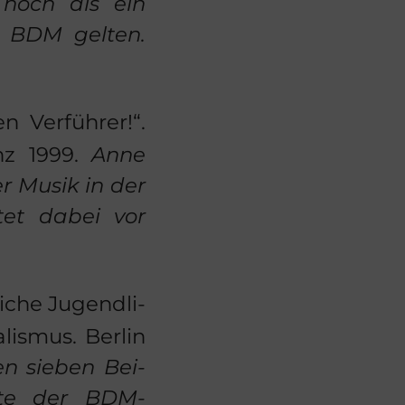
r noch als ein
es BDM gel­ten.
n Ver­füh­rer!“.
inz 1999.
Anne
der Musik in der
­tet dabei vor
che Ju­gend­li­
lis­mus. Ber­lin
en sie­ben Bei­
­te der BDM-​