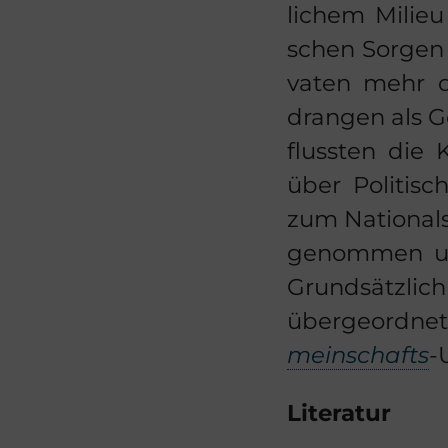
li­chem Mi­lieu 
schen Sor­gen a
va­ten mehr da
dran­gen als Ge
fluss­ten die 
über Po­li­ti­
zum Na­tio­nal
ge­nom­men u
Grund­sätz­lic
über­ge­ord­n
mein­schafts
-
Li­te­ra­tur