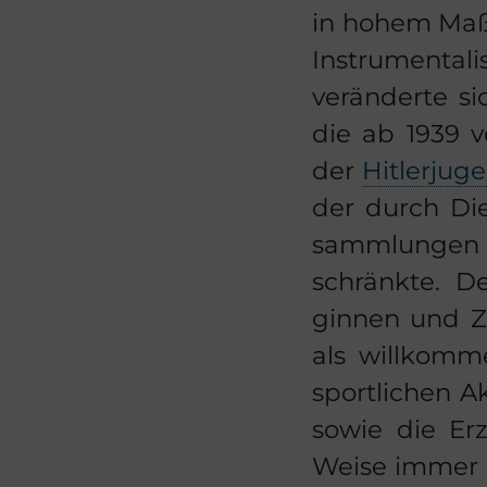
in hohem Maße 
In­stru­men­ta­
ver­än­der­te 
die ab 1939 ver
der
Hit­ler­ju­
der durch Dien
samm­lun­gen 
schränk­te. D
gin­nen und Ze
als will­kom­m
sport­li­chen A
sowie die Er­z
Weise immer po