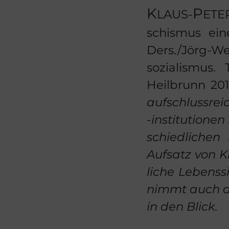
K
P
LAUS
-
ETE
schis­mus eine
Ders./Jörg-​Wer
so­zia­lis­mus.
Heil­brunn 201
auf­schluss­rei
-​institutionen 
schied­li­chen
Auf­satz
von Kl
li­che Le­bens­
nimmt auch die
in den Blick.