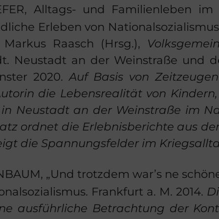
E­FER
, Alltags-​ und Fa­mi­li­en­le­ben im
­li­che Er­le­ben von Na­tio­nal­so­zia­lis­
n: Mar­kus Raasch (Hrsg.),
Volks­ge­mei
t. Neu­stadt an der Wein­stra­ße und der
üns­ter 2020.
Auf Basis von Zeit­zeu­gen­
u­torin die Le­bens­rea­li­tät von
Kin­dern,
 in Neu­stadt an der Wein­stra­ße im Na­tio
atz ord­net die Er­leb­nis­be­rich­te aus dem
igt die
Span­nungs­fel­der im Kriegs­all­t
N­BAUM
, „Und trotz­dem war’s ne schö­ne 
o­nal­so­zia­lis­mus. Frank­furt a. M. 2014.
Di
ne aus­führ­li­che
Be­trach­tung der Kon­ti