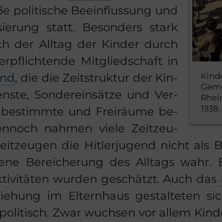
po­li­ti­sche Be­ein­flus­sung und
li­sie­rung statt. Be­son­ders stark
sich der All­tag der Kin­der durch
­pflich­ten­de Mit­glied­schaft in
Kinde
gend
, die die Zeit­struk­tur der Kin­
Geme
s­te, Son­der­ein­sät­ze und Ver­
Rhein
1938.
be­stimm­te und Frei­räu­me be­
en­noch nah­men viele Zeit­zeu­
it­zeu­gen die Hit­ler­ju­gend nicht als 
e­ne Be­rei­che­rung des All­tags wahr. 
k­ti­vi­tä­ten wur­den ge­schätzt. Auch das
ie­hung im El­tern­haus ge­stal­te­ten sic
­li­tisch. Zwar wuch­sen vor allem Kin­d