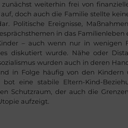
zu­nächst wei­ter­hin frei von fi­nan­zi­el­l
uf, doch auch die Fa­mi­lie stell­te kein
r. Po­li­ti­sche Er­eig­nis­se, Maß­nah­me
­sprächs­the­men in das Fa­mi­li­en­le­ben
Kin­der – auch wenn nur in we­ni­gen Fa
sches dis­ku­tiert wurde. Nähe oder Di­st
­so­zia­lis­mus wur­den auch in deren Han
nd in Folge häu­fig von den Kin­dern 
h bot eine sta­bi­le Eltern-​Kind-Bezi
e­ten Schutz­raum, der auch die Gren­z
​Utopie auf­zeigt.