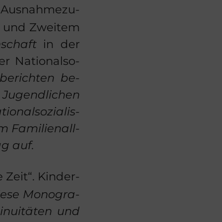
 Aus­nah­me­zu­
mus und Zwei­tem
n­schaft
in der
 Na­tio­nal­so­
be­rich­ten be­
 Ju­gend­li­chen
­nal­so­zia­lis­
 Fa­mi­li­en­all­
ag auf.
Zeit“. Kin­der­
ese Mo­no­gra­
­nui­tä­ten und