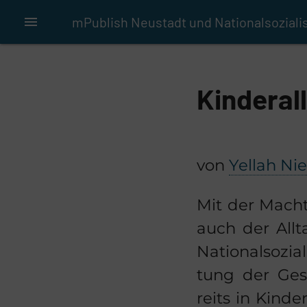
menu
mPublish Neustadt und Nationalsozial
Kinderal
von
Yellah Nie
Mit der Macht
auch der All­
Na­tio­nal­so­zia
tung der Ge­se
reits in Kin­de