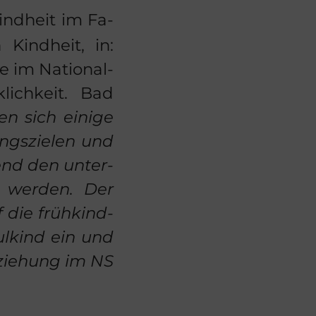
ind­heit im Fa­
 Kind­heit, in:
e im Na­tio­nal­
k­lich­keit. Bad
n sich ei­ni­ge
ungs­zie­len und
end den un­ter­
et wer­den. Der
 die früh­kind­
l­kind ein und
zie­hung im
NS