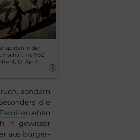
r spielen in der
inschaft, in: NSZ
front, 12. April
Bruch, son­dern
Be­son­ders die
Fa­mi­lie
nle­ben
h in ge­wis­ser
er aus bür­ger­