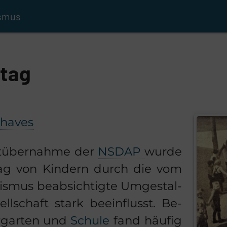
ismus
ltag
­ha­ves
­über­nah­me der
NSDAP
wurde
tag von Kin­dern durch die vom
­lis­mus be­ab­sich­tig­te Um­ge­stal­
ll­schaft stark be­ein­flusst. Be­
r­gar­ten und
Schu­le
fand häu­fig