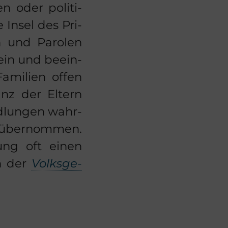
en oder po­li­ti­
e Insel des Pri­
n und Pa­ro­len
 ein und be­ein­
­mi­li­en offen
anz der El­tern
d­lun­gen wahr­
über­nom­men.
ehung oft einen
en der
Volks­ge­