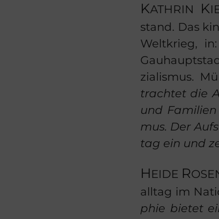
K
K
ATH­RIN
I
stand. Das kind
Welt­krieg, i
Gau­haupt­stad
zia­lis­mus. M
trach­tet die A
und Fa­mi­li­en
mus.
Der Auf­s
tag ein und ze
H
R
EIDE
O­SE
all­tag im Na­ti
phie bie­tet ei