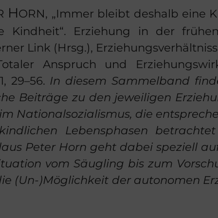
H
R
ORN
, „Immer bleibt des­halb eine K
 Kind­heit“. Er­zie­hung in der frü­hen
ner Link (Hrsg.), Er­zie­hungs­ver­hält­nis­s
 To­ta­ler An­spruch und Er­zie­hungs­wir
1, 29–56.
In die­sem Sam­mel­band fin­de
­che
Bei­trä­ge zu den je­wei­li­gen Er­zie­h
im Na­tio­nal­so­zia­lis­mus, die
ent­spre­ch
 kind­li­chen Le­bens­pha­sen be­trach­t
aus Peter Horn geht dabei spe­zi­ell auf
si­tua­ti­on vom Säug­ling
bis zum Vor­schu
 (Un-)Mög­lich­keit der au­to­no­men Er­